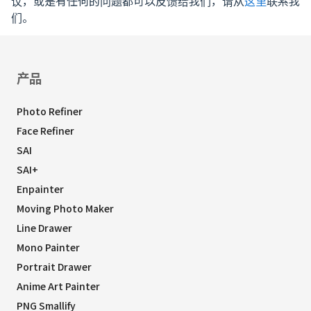
议，或是有任何的问题都可以反馈给我们，请从
这里
联系我
们。
产品
Photo Refiner
Face Refiner
SAI
SAI+
Enpainter
Moving Photo Maker
Line Drawer
Mono Painter
Portrait Drawer
Anime Art Painter
PNG Smallify