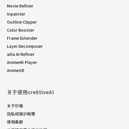
Movie Refiner
Inpainter
Outline Clipper
Color Booster
Frame Extender
Layer Decomposer
ailia AI Refiner
Anime4K Player
AnimeSR
关于使用cre8tiveAI
关于价格
隐私权保护政策
使用条款